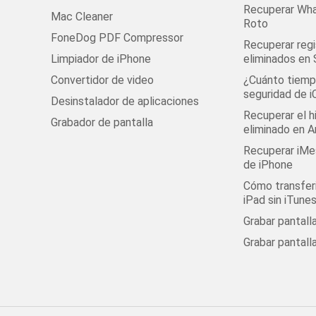
Recuperar Wha
Mac Cleaner
Roto
FoneDog PDF Compressor
Recuperar regi
Limpiador de iPhone
eliminados en
Convertidor de video
¿Cuánto tiempo
seguridad de i
Desinstalador de aplicaciones
Recuperar el h
Grabador de pantalla
eliminado en A
Recuperar iMe
de iPhone
Cómo transferi
iPad sin iTune
Grabar pantal
Grabar pantall