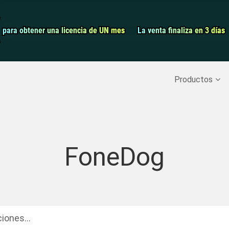
Grabador de pa
para obtener una licencia de UN mes
para obtener una licencia de UN mes
La venta finaliza en 3 días
La venta finaliza en 3 días
Recuperar datos borrados
>>
Copia de seguridad del iPh
Productos
FoneDog