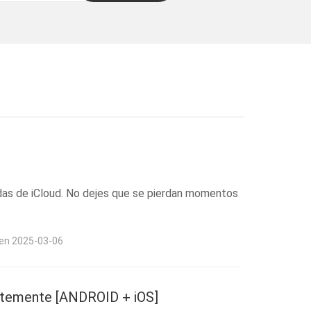
das de iCloud. No dejes que se pierdan momentos
 en 2025-03-06
entemente [ANDROID + iOS]