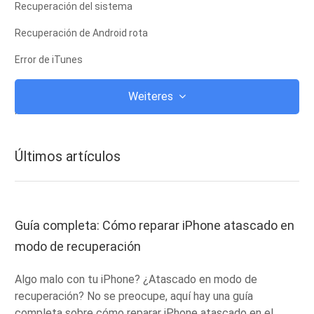
Recuperación del sistema
Recuperación de Android rota
Error de iTunes
iCloud
Weiteres
iTunes
root
Últimos artículos
Modo de recuperación de iOS
Modo de recuperación de Android
ROM de Android
Guía completa: Cómo reparar iPhone atascado en
modo de recuperación
fuga
Actualizar
Algo malo con tu iPhone? ¿Atascado en modo de
recuperación? No se preocupe, aquí hay una guía
Frozen
completa sobre cómo reparar iPhone atascado en el