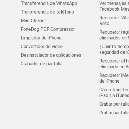
Transferencia de WhatsApp
Ver mensajes 
Facebook Mes
Transferencia de teléfono
Recuperar Wha
Mac Cleaner
Roto
FoneDog PDF Compressor
Recuperar regi
Limpiador de iPhone
eliminados en
Convertidor de video
¿Cuánto tiempo
seguridad de i
Desinstalador de aplicaciones
Recuperar el h
Grabador de pantalla
eliminado en A
Recuperar iMe
de iPhone
Cómo transferi
iPad sin iTune
Grabar pantal
Grabar pantall