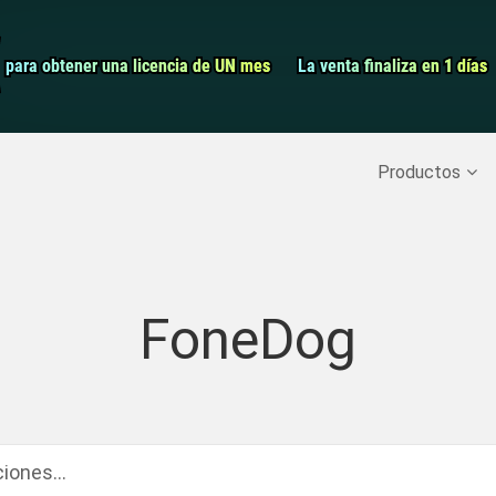
Grabador de pa
para obtener una licencia de UN mes
para obtener una licencia de UN mes
La venta finaliza en 1 días
La venta finaliza en 1 días
Recuperar datos borrados
>>
Copia de seguridad del iPh
Productos
FoneDog