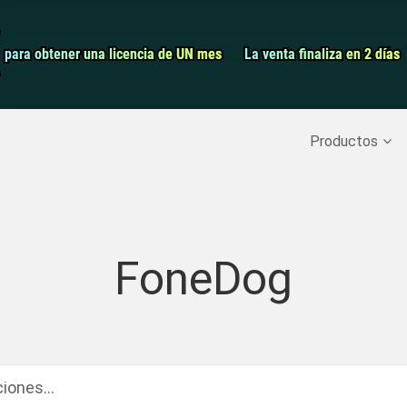
Grabador de pa
para obtener una licencia de UN mes
para obtener una licencia de UN mes
La venta finaliza en 2 días
La venta finaliza en 2 días
Recuperar datos borrados
>>
Copia de seguridad del iPh
Productos
FoneDog