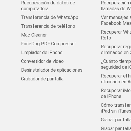
Recuperación de datos de
Recuperación d
computadora
llamadas de 
Transferencia de WhatsApp
Ver mensajes 
Facebook Mes
Transferencia de teléfono
Recuperar Wha
Mac Cleaner
Roto
FoneDog PDF Compressor
Recuperar regi
Limpiador de iPhone
eliminados en
Convertidor de video
¿Cuánto tiempo
seguridad de i
Desinstalador de aplicaciones
Recuperar el h
Grabador de pantalla
eliminado en A
Recuperar iMe
de iPhone
Cómo transferi
iPad sin iTune
Grabar pantal
Grabar pantall