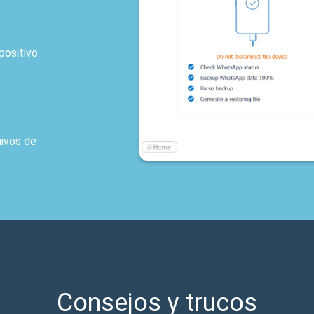
o a
putadora.
de audio de
Consejos y trucos