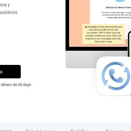
ora y
positivos
a
 dinero de 30-days