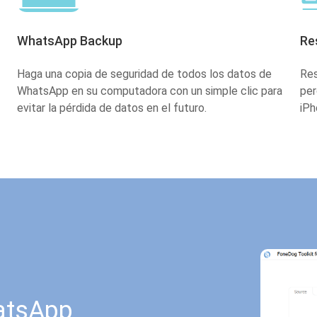
WhatsApp Backup
Re
Haga una copia de seguridad de todos los datos de
Res
WhatsApp en su computadora con un simple clic para
per
evitar la pérdida de datos en el futuro.
iPh
hatsApp