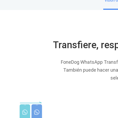
Visión 
Transfiere, re
FoneDog WhatsApp Transfer 
También puede hacer una c
sel