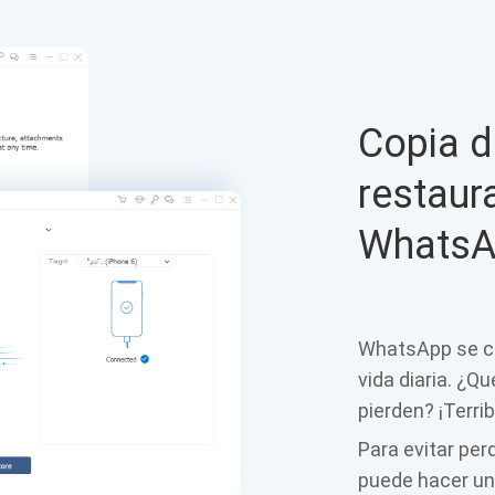
Copia d
restaur
WhatsA
WhatsApp se co
vida diaria. ¿
pierden? ¡Terri
Para evitar pe
puede hacer un