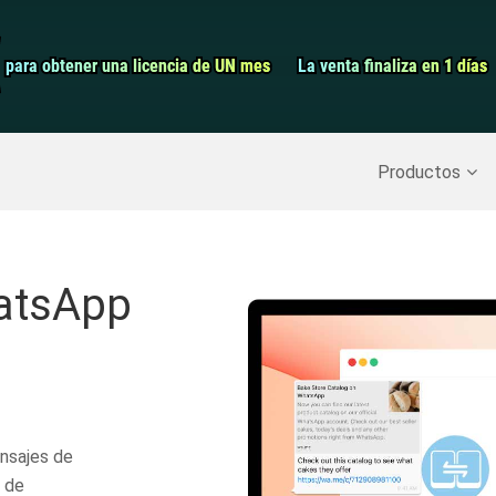
Grabador de pa
para obtener una licencia de UN mes
para obtener una licencia de UN mes
La venta finaliza en 1 días
La venta finaliza en 1 días
Recuperar datos borrados
>>
Copia de seguridad del iPh
Productos
hatsApp
nsajes de
 de