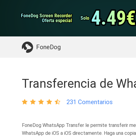
datos de Android
Transferencia de WhatsApp
4.49€
4.49€
FoneDog Screen Recorder
FoneDog Screen Recorder
Limpiador de iPhone
Solo
Solo
Oferta especial
Oferta especial
Algo que puede necesitar:
Limpiar el Mac
>>
FoneDog
Transferencia de W
231 Comentarios
FoneDog WhatsApp Transfer le permite transferir me
WhatsApp de iOS a iOS directamente. Haga una copia