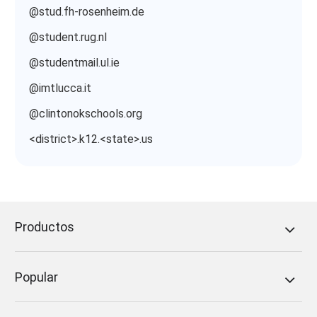
@stud.fh-rosenheim.de
@student.rug.nl
@studentmail.ul.ie
@imtlucca.it
@clintonokschools.org
<district>.k12.<state>.us
Productos
Popular