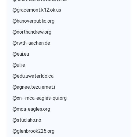
@gracemont.k12.ok.us
@hanoverpublic.org
@northandrew.org
@rwth-aachen.de
@eui.eu
@ul.ie
@edu.uwaterloo.ca
@agnee.tezu.ernet.i
@xn--mca-eagles-qui.org
@mca-eagles.org
@stud.aho.no
@glenbrook225.org