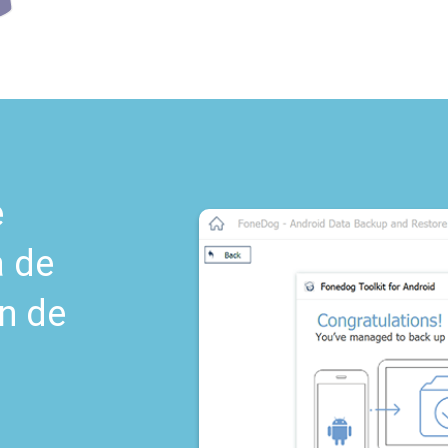
e
a de
ón de