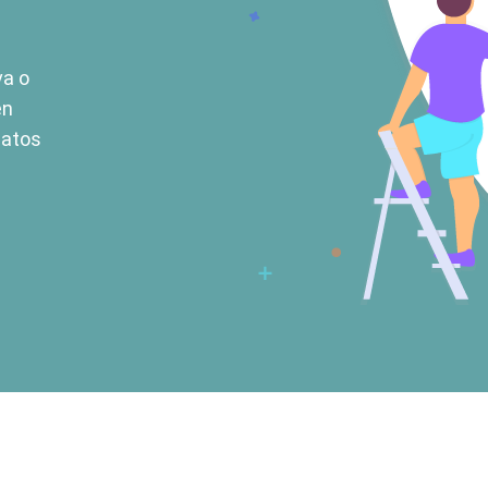
va o
en
datos