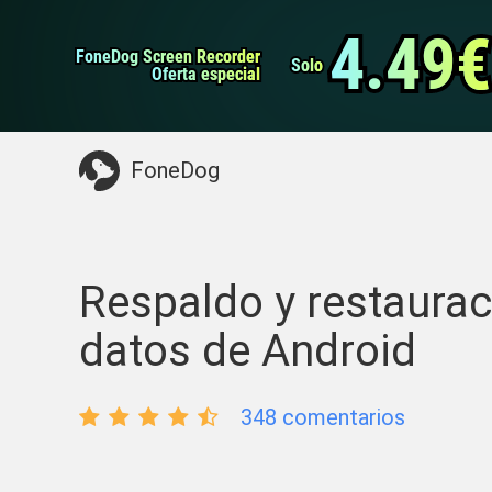
datos de Android
Transferencia de WhatsApp
4.49€
4.49€
FoneDog Screen Recorder
FoneDog Screen Recorder
Limpiador de iPhone
Solo
Solo
Oferta especial
Oferta especial
Algo que puede necesitar:
Limpiar el Mac
>>
FoneDog
Respaldo y restaurac
datos de Android
348 comentarios