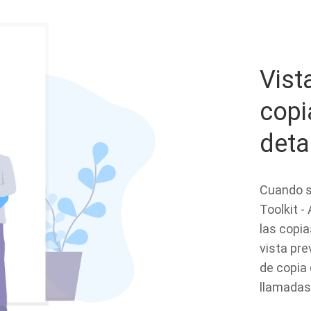
Vist
copi
deta
Cuando s
Toolkit 
las copi
vista pre
de copia 
llamadas