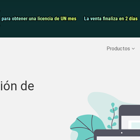
Grabador de pa
para obtener una licencia de UN mes
para obtener una licencia de UN mes
La venta finaliza en 2 días
La venta finaliza en 2 días
Recuperar datos borrados
>>
Copia de seguridad del iPh
Productos
ión de