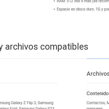
RAM: 512 MB o más (se reco
Espacio en disco duro: 1G y po
 y archivos compatibles
Archivo
Contenido
amsung Galaxy Z Flip 3, Samsung
Contactos, M
alaxy Fold, Samsung Galaxy S23,
mensajes