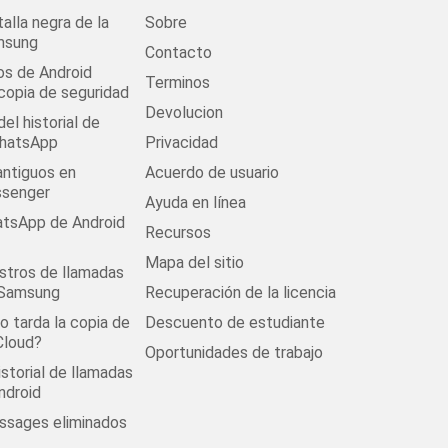
talla negra de la
Sobre
msung
Contacto
os de Android
Terminos
 copia de seguridad
Devolucion
el historial de
WhatsApp
Privacidad
antiguos en
Acuerdo de usuario
senger
Ayuda en línea
tsApp de Android
Recursos
Mapa del sitio
stros de llamadas
 Samsung
Recuperación de la licencia
 tarda la copia de
Descuento de estudiante
Cloud?
Oportunidades de trabajo
istorial de llamadas
ndroid
ssages eliminados