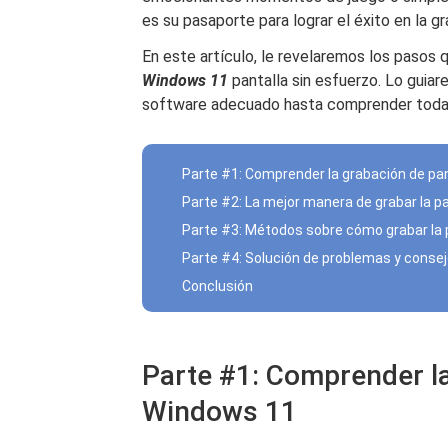
es su pasaporte para lograr el éxito en la g
En este artículo, le revelaremos los pasos 
Windows 11
pantalla sin esfuerzo. Lo guiar
software adecuado hasta comprender todas 
Parte #1: Comprender la grabación de pa
Parte #2: La mejor manera de grabar la 
Parte #3: Métodos sobre cómo grabar la 
Parte #4: Solución de problemas y conse
Conclusión
Parte #1: Comprender la
Windows 11