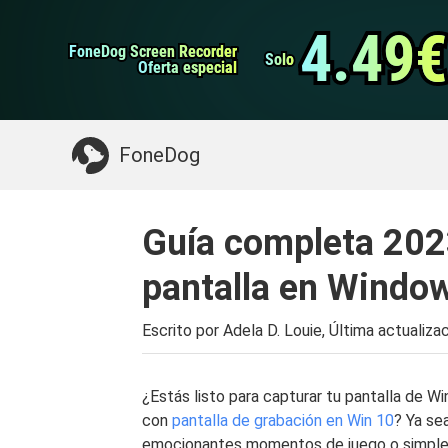
datos de Android
Transferencia de WhatsApp
4.49€
4.49€
FoneDog Screen Recorder
FoneDog Screen Recorder
Limpiador de iPhone
Solo
Solo
Oferta especial
Oferta especial
Algo que puede necesitar:
Limpiar el Mac
>>
FoneDog
Guía completa 202
pantalla en Windo
Escrito por Adela D. Louie, Última actualiza
¿Estás listo para capturar tu pantalla de W
con
pantalla de grabación en Win 10
? Ya se
emocionantes momentos de juego o simplem