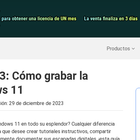
Grabador de pa
para obtener una licencia de UN mes
para obtener una licencia de UN mes
La venta finaliza en 3 días
La venta finaliza en 3 días
Recuperar datos borrados
>>
Copia de seguridad del iPh
Productos
3: Cómo grabar la
ws 11
ción:
29 de diciembre de 2023
indows 11 en todo su esplendor? Cualquier diferencia
a que desee crear tutoriales instructivos, compartir
ente documentar sus escapadas digitales, ¡esta guía