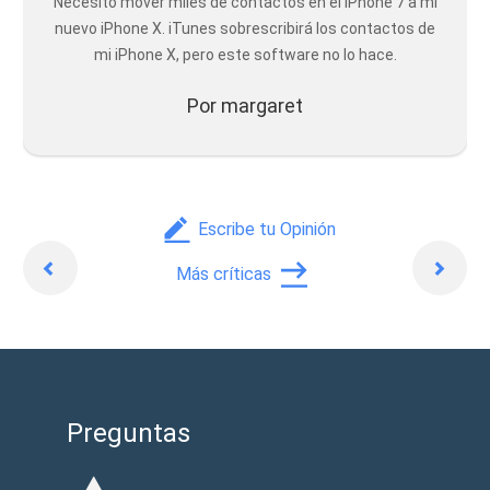
Necesito mover miles de contactos en el iPhone 7 a mi
nuevo iPhone X. iTunes sobrescribirá los contactos de
mi iPhone X, pero este software no lo hace.
Por margaret
Escribe tu Opinión
Anterior
Sigui
Más críticas
Preguntas