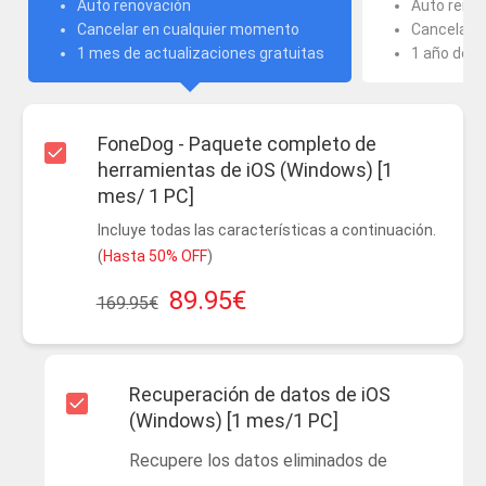
Auto renovación
Auto reno
Cancelar en cualquier momento
Cancelar 
1 mes de actualizaciones gratuitas
1 año de a
FoneDog - Paquete completo de
herramientas de iOS (Windows) [1
mes/ 1 PC]
Incluye todas las características a continuación.
(
Hasta 50% OFF
)
89.95€
169.95€
Recuperación de datos de iOS
(Windows) [1 mes/1 PC]
Recupere los datos eliminados de