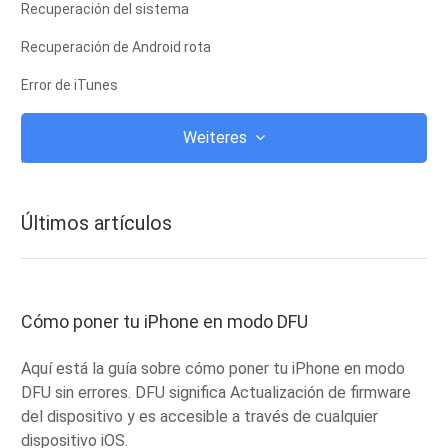
Recuperación del sistema
Recuperación de Android rota
Error de iTunes
iCloud
Weiteres
iTunes
root
Últimos artículos
Modo de recuperación de iOS
Modo de recuperación de Android
ROM de Android
Cómo poner tu iPhone en modo DFU
fuga
Aquí está la guía sobre cómo poner tu iPhone en modo
Actualizar
DFU sin errores. DFU significa Actualización de firmware
del dispositivo y es accesible a través de cualquier
Frozen
dispositivo iOS.