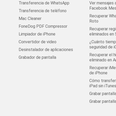
Transferencia de WhatsApp
Ver mensajes 
Facebook Mes
Transferencia de teléfono
Recuperar Wha
Mac Cleaner
Roto
FoneDog PDF Compressor
Recuperar regi
Limpiador de iPhone
eliminados en
Convertidor de video
¿Cuánto tiempo
seguridad de i
Desinstalador de aplicaciones
Recuperar el h
Grabador de pantalla
eliminado en A
Recuperar iMe
de iPhone
Cómo transferi
iPad sin iTune
Grabar pantal
Grabar pantall