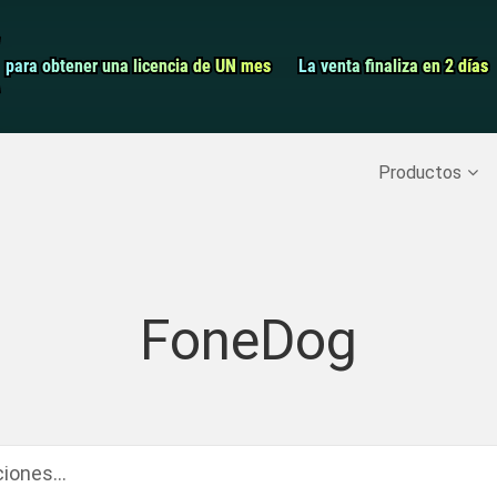
Grabador de pa
para obtener una licencia de UN mes
para obtener una licencia de UN mes
La venta finaliza en 2 días
La venta finaliza en 2 días
Recuperar datos borrados
>>
Copia de seguridad del iPh
Productos
FoneDog