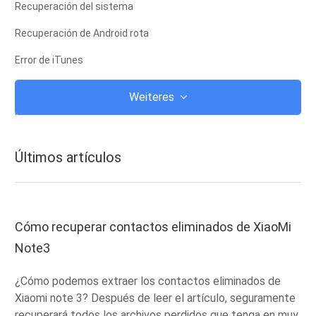
Recuperación del sistema
Recuperación de Android rota
Error de iTunes
iCloud
Weiteres
iTunes
root
Últimos artículos
Modo de recuperación de iOS
Modo de recuperación de Android
ROM de Android
Cómo recuperar contactos eliminados de XiaoMi
Note3
fuga
Actualizar
¿Cómo podemos extraer los contactos eliminados de
Xiaomi note 3? Después de leer el artículo, seguramente
Frozen
recuperará todos los archivos perdidos que tenga en muy