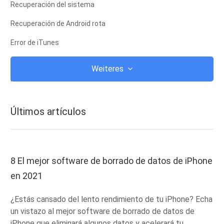
Recuperación del sistema
Recuperación de Android rota
Error de iTunes
iCloud
Weiteres
iTunes
root
Últimos artículos
Modo de recuperación de iOS
Modo de recuperación de Android
ROM de Android
8 El mejor software de borrado de datos de iPhone
en 2021
fuga
Actualizar
¿Estás cansado del lento rendimiento de tu iPhone? Echa
un vistazo al mejor software de borrado de datos de
Frozen
iPhone que eliminará algunos datos y acelerará tu