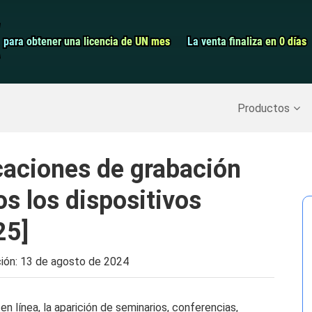
Grabador de pa
para obtener una licencia de UN mes
para obtener una licencia de UN mes
La venta finaliza en 0 días
La venta finaliza en 0 días
Recuperar datos borrados
>>
Copia de seguridad del iPh
Productos
caciones de grabación
s los dispositivos
25]
ción:
13 de agosto de 2024
en línea, la aparición de seminarios, conferencias,