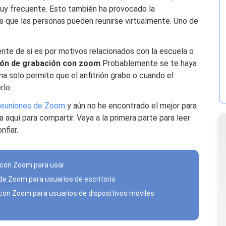
 muy frecuente. Esto también ha provocado la
as que las personas pueden reunirse virtualmente. Uno de
ente de si es por motivos relacionados con la escuela o
ión de grabación con zoom
Probablemente se te haya
a solo permite que el anfitrión grabe o cuando el
rlo.
 reuniones de Zoom
y aún no he encontrado el mejor para
 aquí para compartir. Vaya a la primera parte para leer
nfiar.
n con Zoom para usar
 de Zoom para usuarios de escritorio
 con Zoom para usuarios de dispositivos móviles