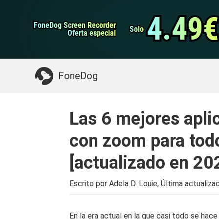
datos de Android
Transferencia de WhatsApp
4.49€
4.49€
FoneDog Screen Recorder
FoneDog Screen Recorder
Limpiador de iPhone
Solo
Solo
Oferta especial
Oferta especial
Algo que puede necesitar:
Limpiar el Mac
>>
FoneDog
Las 6 mejores apli
con zoom para todo
[actualizado en 20
Escrito por Adela D. Louie, Última actualiza
En la era actual en la que casi todo se hace 