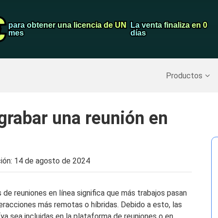
€
€
Grabador de pa
para obtener una licencia de UN
para obtener una licencia de UN
La venta finaliza en 0
La venta finaliza en 0
mes
mes
días
días
Recuperar datos borrados
>>
Copia de seguridad del iPh
Productos
grabar una reunión en
ción:
14 de agosto de 2024
 de reuniones en línea significa que más trabajos pasan
teracciones más remotas o híbridas. Debido a esto, las
ya sea incluidas en la plataforma de reuniones o en