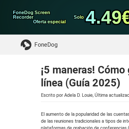
datos de Android
Transferencia de WhatsApp
4.49
4.49
FoneDog Screen
FoneDog Screen
Limpiador de iPhone
Recorder
Recorder
Solo
Solo
Oferta especial
Oferta especial
Algo que puede necesitar:
Limpiar el Mac
>>
FoneDog
¡5 maneras! Cómo 
línea (Guía 2025)
Escrito por Adela D. Louie, Última actualiza
El aumento de la popularidad de las cuentas
de las reuniones tradicionales a tipos de in
plataformas de grabación de conferencias (