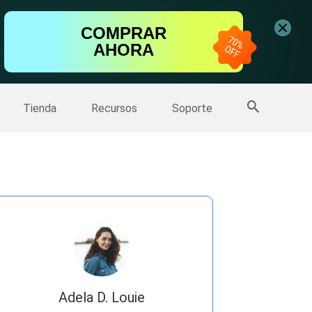
ntalla
COMPRAR
AHORA
one
>>
Más productos
Tienda
Recursos
Soporte
Adela D. Louie