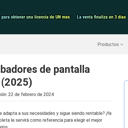
Grabador de pa
para obtener una licencia de UN mes
para obtener una licencia de UN mes
La venta finaliza en 3 días
La venta finaliza en 3 días
Recuperar datos borrados
>>
Copia de seguridad del iPh
Productos
badores de pantalla
 (2025)
ción:
22 de febrero de 2024
e adapta a sus necesidades y sigue siendo rentable? ¡Ya
eta le servirá como referencia para elegir el mejor
rios.