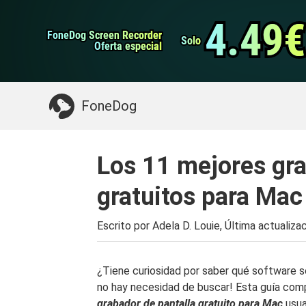
datos de Android
Transferencia de WhatsApp
4.49€
4.49€
FoneDog Screen Recorder
FoneDog Screen Recorder
Limpiador de iPhone
Solo
Solo
Oferta especial
Oferta especial
Algo que puede necesitar:
Limpiar el Mac
>>
FoneDog
Los 11 mejores gra
gratuitos para Mac
Escrito por Adela D. Louie, Última actualiza
¿Tiene curiosidad por saber qué software s
no hay necesidad de buscar! Esta guía compl
grabador de pantalla gratuito para Mac
usua