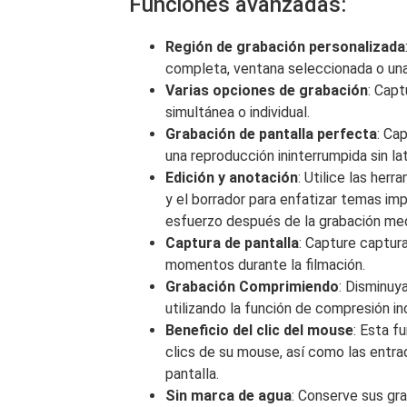
Funciones avanzadas:
Región de grabación personalizada
completa, ventana seleccionada o una r
Varias opciones de grabación
: Capt
simultánea o individual.
Grabación de pantalla perfecta
: Ca
una reproducción ininterrumpida sin la
Edición y anotación
: Utilice las herr
y el borrador para enfatizar temas im
esfuerzo después de la grabación med
Captura de pantalla
: Capture captura
momentos durante la filmación.
Grabación Comprimiendo
: Disminuy
utilizando la función de compresión inc
Beneficio del clic del mouse
: Esta f
clics de su mouse, así como las entra
pantalla.
Sin marca de agua
: Conserve sus gr