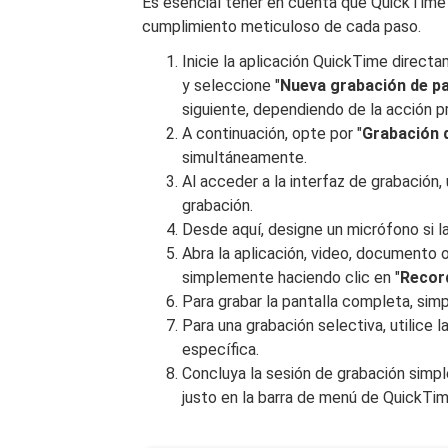
Es esencial tener en cuenta que QuickTime
cumplimiento meticuloso de cada paso.
Inicie la aplicación QuickTime direc
y seleccione "
Nueva grabación de pa
siguiente, dependiendo de la acción pr
A continuación, opte por "
Grabación d
simultáneamente.
Al acceder a la interfaz de grabación,
grabación.
Desde aquí, designe un micrófono si la
Abra la aplicación, video, documento 
simplemente haciendo clic en "
Recor
Para grabar la pantalla completa, simp
Para una grabación selectiva, utilice l
específica.
Concluya la sesión de grabación simp
justo en la barra de menú de QuickTim