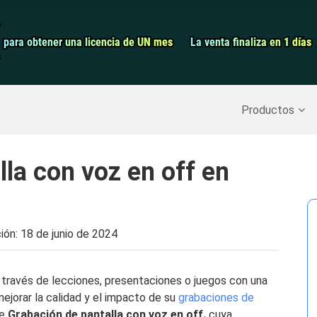
Grabador de pa
para obtener una licencia de UN mes
para obtener una licencia de UN mes
La venta finaliza en 1 días
La venta finaliza en 1 días
Recuperar datos borrados
>>
Copia de seguridad del iPh
Productos
la con voz en off en
ción:
18 de junio de 2024
a través de lecciones, presentaciones o juegos con una
mejorar la calidad y el impacto de su
grabaciones de
de
Grabación de pantalla con voz en off.
cuya