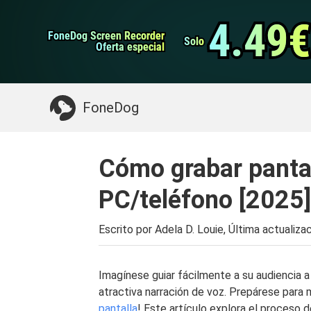
datos de Android
Transferencia de WhatsApp
4.49€
4.49€
FoneDog Screen Recorder
FoneDog Screen Recorder
Limpiador de iPhone
Solo
Solo
Oferta especial
Oferta especial
Algo que puede necesitar:
Limpiar el Mac
>>
FoneDog
Cómo grabar pantal
PC/teléfono [2025]
Escrito por Adela D. Louie, Última actualiza
Imagínese guiar fácilmente a su audiencia 
atractiva narración de voz. Prepárese para 
pantalla
! Este artículo explora el proceso 