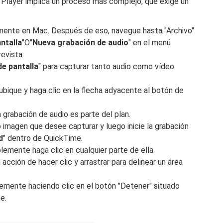
 Player implica un proceso más complejo, que exige un
tamente en Mac. Después de eso, navegue hasta "Archivo"
ntalla
"O"
Nueva grabación de audio
" en el menú
evista.
e pantalla
" para capturar tanto audio como vídeo
 ubique y haga clic en la flecha adyacente al botón de
 grabación de audio es parte del plan.
o imagen que desee capturar y luego inicie la grabación
d
" dentro de QuickTime.
lemente haga clic en cualquier parte de ella.
a acción de hacer clic y arrastrar para delinear un área
lemente haciendo clic en el botón "Detener" situado
e.