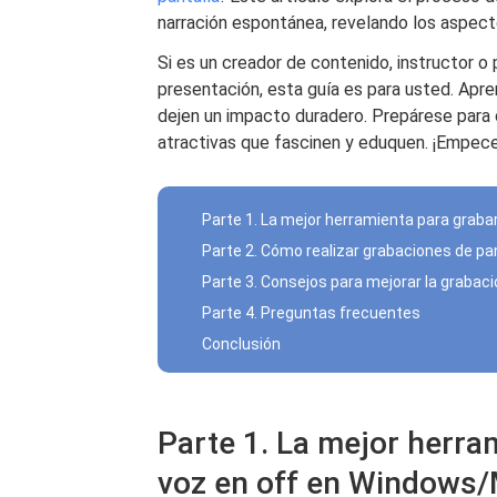
narración espontánea, revelando los aspecto
Si es un creador de contenido, instructor o
presentación, esta guía es para usted. Apre
dejen un impacto duradero. Prepárese para 
atractivas que fascinen y eduquen. ¡Empe
Parte 1. La mejor herramienta para graba
Parte 2. Cómo realizar grabaciones de pan
Parte 3. Consejos para mejorar la grabaci
Parte 4. Preguntas frecuentes
Conclusión
Parte 1. La mejor herra
voz en off en Windows