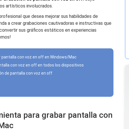
s artísticos involucrados.
 profesional que desea mejorar sus habilidades de
nda a crear grabaciones cautivadoras e instructivas que
convertir sus gráficos estáticos en experiencias
cemos!
r pantalla con voz en off en Windows/Mac
talla con voz en off en todos los dispositivos
ón de pantalla con voz en off
mienta para grabar pantalla con
/Mac