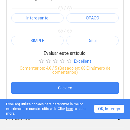
/
Interesante
OPACO
/
SIMPLE
Dificil
Evaluar este artículo:
Excellent
Comentarios:
4.6
/ 5 (Basado en:
68
El número de
comentarios)
Click en
FoneDog utiliza cookies para garantizar la mejor
OK, lo tengo
experiencia en nuestro sitio web. Click
here
to learn
more.
Productos