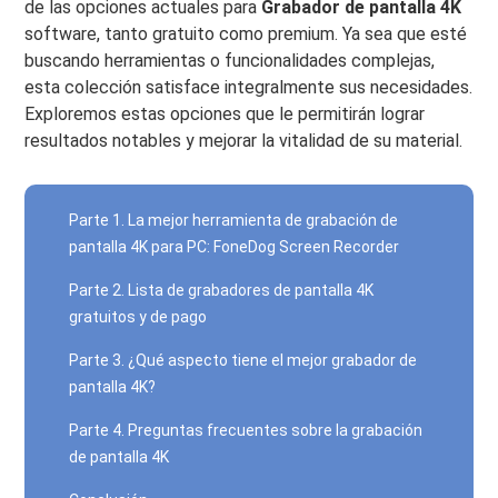
de las opciones actuales para
Grabador de pantalla 4K
software, tanto gratuito como premium. Ya sea que esté
buscando herramientas o funcionalidades complejas,
esta colección satisface integralmente sus necesidades.
Exploremos estas opciones que le permitirán lograr
resultados notables y mejorar la vitalidad de su material.
Parte 1. La mejor herramienta de grabación de
pantalla 4K para PC: FoneDog Screen Recorder
Parte 2. Lista de grabadores de pantalla 4K
gratuitos y de pago
Parte 3. ¿Qué aspecto tiene el mejor grabador de
pantalla 4K?
Parte 4. Preguntas frecuentes sobre la grabación
de pantalla 4K