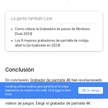
La gente también Leer
Cómo utilizar la Grabadora de pasos de Windows
[Guía 2024]
Los 8 mejores grabadores de pantalla de código
abierto [actualizado en 2024]
Conclusión
En conclusión,
Grabador de pantalla 4K
han revolucionado
la captura de vídeo con su resolución y calidad
FoneDog utiliza cookies para garantizar la mejor
OK, lo tengo
experiencia en nuestro sitio web. Click
here
to learn
excepcionales. Estas herramientas son ideales para crear
more.
contenido profesional y atractivo, desde tutoriales hasta
vídeos de juegos. Elegir el grabador de pantalla 4K