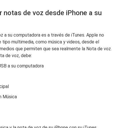
ir notas de voz desde iPhone a su
voz a su computadora es a través de iTunes. Apple no
de tipo multimedia, como música y videos, desde el
e medios que permiten que sea realmente la Nota de voz.
ta de voz, debe:
 USB a su computadora
cipal
ión Música
música y la nota de voz de su iPhone con su iTunes