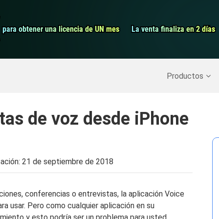
Grabador de pa
para obtener una licencia de UN mes
para obtener una licencia de UN mes
La venta finaliza en 2 días
La venta finaliza en 2 días
Recuperar datos borrados
>>
Copia de seguridad del iPh
Productos
tas de voz desde iPhone
zación:
21 de septiembre de 2018
ones, conferencias o entrevistas, la aplicación Voice
a usar. Pero como cualquier aplicación en su
miento y esto podría ser un problema para usted,