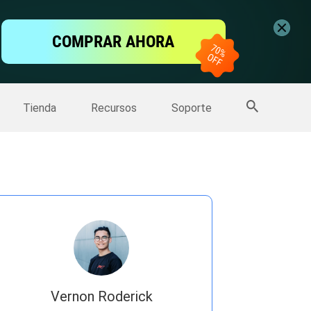
ntalla
COMPRAR AHORA
one
>>
Más productos
Tienda
Recursos
Soporte
Vernon Roderick