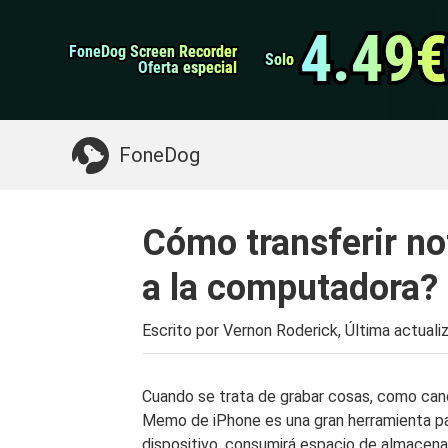
datos de Android
Transferencia de WhatsApp
4.49€
4.49€
FoneDog Screen Recorder
FoneDog Screen Recorder
Limpiador de iPhone
Solo
Solo
Oferta especial
Oferta especial
Algo que puede necesitar:
Limpiar el Mac
>>
FoneDog
Cómo transferir no
a la computadora?
Escrito por Vernon Roderick, Última actuali
Cuando se trata de grabar cosas, como canci
Memo de iPhone es una gran herramienta par
dispositivo, consumirá espacio de almacena