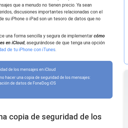
sajes que a menudo no tienen precio. Ya sean
ridos, discusiones importantes relacionadas con el
 de su iPhone o iPad son un tesoro de datos que no
ece una forma sencilla y segura de implementar
cómo
es en iCloud
, asegurándose de que tenga una opción
dad de tu iPhone con iTunes
.
idad de los mensajes en iCloud
mo hacer una copia de seguridad de los mensajes:
ración de datos de FoneDog iOS
a copia de seguridad de los