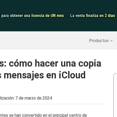
Grabador de pa
para obtener una licencia de UN mes
para obtener una licencia de UN mes
La venta finaliza en 2 días
La venta finaliza en 2 días
Recuperar datos borrados
>>
Copia de seguridad del iPh
Productos
s: cómo hacer una copia
s mensajes en iCloud
lización:
7 de marzo de 2024
entes se han convertido en el principal centro de