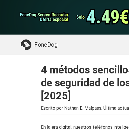
datos de Android
Transferencia de WhatsApp
4.49€
4.49€
FoneDog Screen Recorder
FoneDog Screen Recorder
Limpiador de iPhone
Solo
Solo
Oferta especial
Oferta especial
Algo que puede necesitar:
Limpiar el Mac
>>
FoneDog
4 métodos sencillo
de seguridad de lo
[2025]
Escrito por Nathan E. Malpass, Última actua
En la era digital, nuestros teléfonos intelig