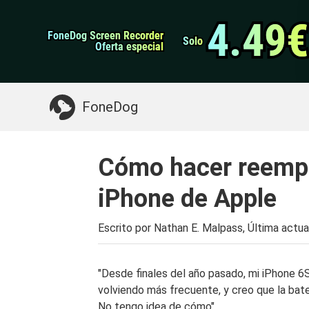
datos de Android
Transferencia de WhatsApp
4.49€
4.49€
FoneDog Screen Recorder
FoneDog Screen Recorder
Limpiador de iPhone
Solo
Solo
Oferta especial
Oferta especial
Algo que puede necesitar:
Limpiar el Mac
>>
FoneDog
Cómo hacer reempl
iPhone de Apple
Escrito por Nathan E. Malpass, Última actua
"Desde finales del año pasado, mi iPhone 
volviendo más frecuente, y creo que la bate
No tengo idea de cómo".