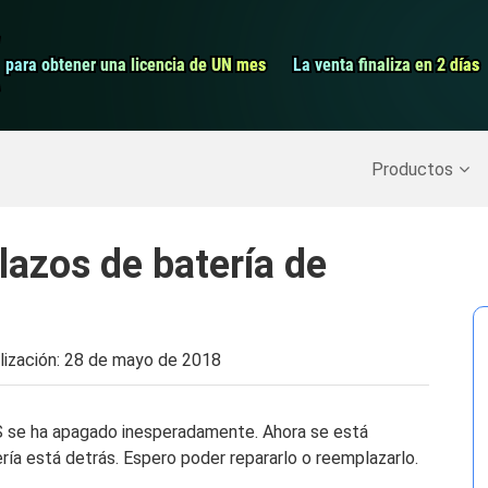
Grabador de pa
para obtener una licencia de UN mes
para obtener una licencia de UN mes
La venta finaliza en 2 días
La venta finaliza en 2 días
Recuperar datos borrados
>>
Copia de seguridad del iPh
Productos
azos de batería de
lización:
28 de mayo de 2018
6S se ha apagado inesperadamente. Ahora se está
ría está detrás. Espero poder repararlo o reemplazarlo.