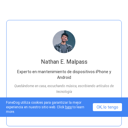
Nathan E. Malpass
Experto en mantenimiento de dispositivos iPhone y
Android
Quedándome en casa, escuchando música, escribiendo artículos de
tecnología
FoneDog utiliza cookies para garantizar la mejor
Mucha gente me pide que arregle sus teléfonos, así que
OK, lo tengo
experiencia en nuestro sitio web. Click
here
to learn
tengo mucha experiencia en la reparación de teléfonos y
more.
sé mucho sobre Android y Apple.