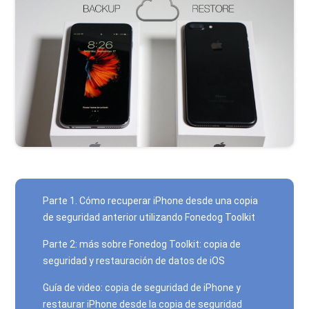
Parte 1. Cómo recuperar iPhone desde una copia
de seguridad anterior utilizando Fonedog Toolkit
Parte 2: más sobre Fonedog Toolkit: copia de
seguridad y restauración de datos de iOS
Guía de video: copia de seguridad de iPhone y
restaurar iPhone desde la copia de seguridad