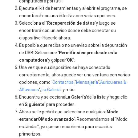
computadora portátil.
Ejecute el kit de herramientas y al abrir el programa, se
encontrará con una interfaz con varias opciones.
Selecciona el '
Recuperación de datos
'y luego se
encontrará con un aviso donde debe conectar su
dispositivo. Hacerlo ahora.
Es posible que reciba o no un aviso sobre la depuración
de USB. Seleccione '
Permitir siempre desde esta
computadora
'y golpear'
OK
".
Una vez que su dispositivo se haya conectado
correctamente, ahora puede ver una ventana con varias
opciones, como '
Contactos
','
Mensajería
','
Auriculares &
Altavoces
','
La Galería
' y más.
Encuentra y selecciona
La Galería
'de la lista y haga clic
en'
Siguiente
' para proceder.
Ahora se le pedirá que seleccione cualquiera
Modo
estandar
O
Modo avanzado
'. Recomendamos el "Modo
estándar", ya que se recomienda para usuarios
primerizos.