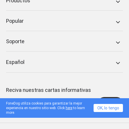
Productos
Popular
Soporte
Español
Reciva nuestras cartas informativas
Submit
FoneDog utiliza cookies para garantizar la mejor
OK, lo tengo
experiencia en nuestro sitio web. Click
here
to learn
more.