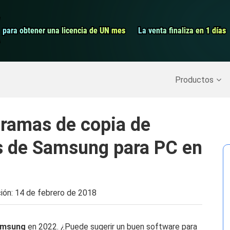
Grabador de pa
para obtener una licencia de UN mes
para obtener una licencia de UN mes
La venta finaliza en 1 días
La venta finaliza en 1 días
Recuperar datos borrados
>>
Copia de seguridad del iPh
Productos
gramas de copia de
os de Samsung para PC en
ción:
14 de febrero de 2018
Samsung
en 2022. ¿Puede sugerir un buen software para