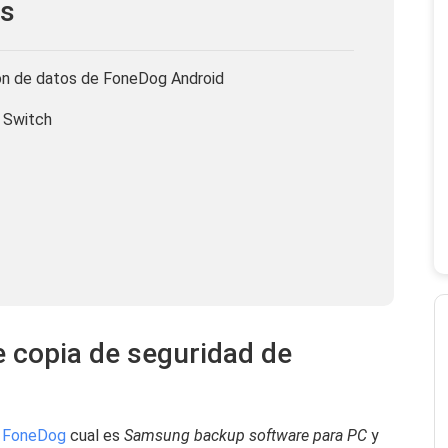
s
ión de datos de FoneDog Android
 Switch
e copia de seguridad de
d FoneDog
cual es
S
amsung backup software para PC
y