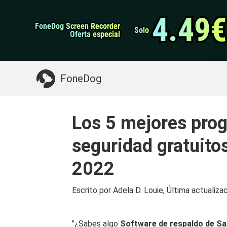
datos de Android
Transferencia de WhatsApp
4.49€
4.49€
FoneDog Screen Recorder
FoneDog Screen Recorder
Limpiador de iPhone
Solo
Solo
Oferta especial
Oferta especial
Algo que puede necesitar:
Limpiar el Mac
>>
FoneDog
Los 5 mejores pro
seguridad gratuit
2022
Escrito por Adela D. Louie, Última actualiza
"¿Sabes algo
Software de respaldo de 