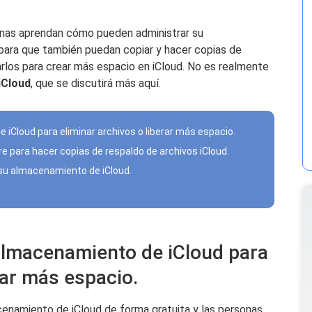
onas aprendan cómo pueden administrar su
ara que también puedan copiar y hacer copias de
arlos para crear más espacio en iCloud. No es realmente
iCloud
, que se discutirá más aquí.
 iCloud para eliminar archivos o liberar más espacio.
e para hacer copias de respaldo de archivos iCloud.
 su almacenamiento de iCloud.
almacenamiento de iCloud para
rar más espacio.
cenamiento de iCloud de forma gratuita y las personas