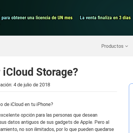
Grabador de pa
para obtener una licencia de UN mes
para obtener una licencia de UN mes
La venta finaliza en 3 días
La venta finaliza en 3 días
Recuperar datos borrados
>>
Copia de seguridad del iPh
Productos
 iCloud Storage?
zación:
4 de julio de 2018
 de iCloud en tu iPhone?
excelente opción para las personas que desean
sus datos antiguos de sus gadgets de Apple. Pero al
amiento, no son ilimitados, por lo que pueden quedarse