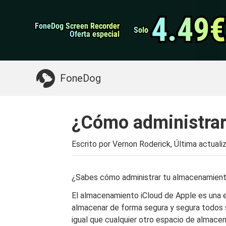
datos de Android
Transferencia de WhatsApp
4.49€
4.49€
FoneDog Screen Recorder
FoneDog Screen Recorder
Limpiador de iPhone
Solo
Solo
Oferta especial
Oferta especial
Algo que puede necesitar:
Limpiar el Mac
>>
FoneDog
¿Cómo administrar
Escrito por Vernon Roderick, Última actuali
¿Sabes cómo administrar tu almacenamiento
El almacenamiento iCloud de Apple es una 
almacenar de forma segura y segura todos 
igual que cualquier otro espacio de almacen