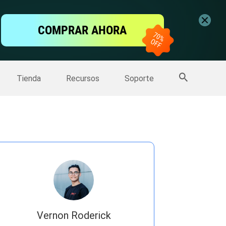
ntalla
COMPRAR AHORA
one
>>
Más productos
Tienda
Recursos
Soporte
Vernon Roderick