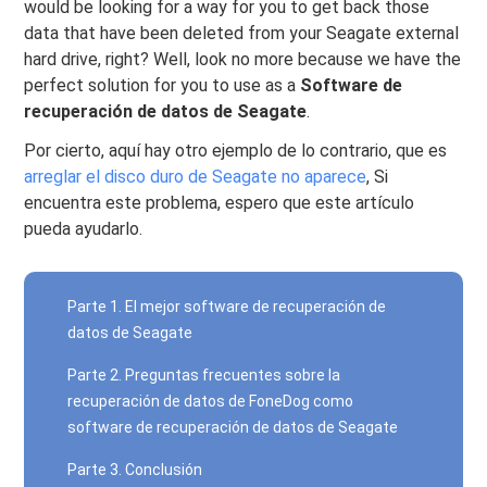
would be looking for a way for you to get back those
data that have been deleted from your Seagate external
hard drive, right? Well, look no more because we have the
perfect solution for you to use as a
Software de
recuperación de datos de Seagate
.
Por cierto, aquí hay otro ejemplo de lo contrario, que es
arreglar el disco duro de Seagate no aparece
, Si
encuentra este problema, espero que este artículo
pueda ayudarlo.
Parte 1. El mejor software de recuperación de
datos de Seagate
Parte 2. Preguntas frecuentes sobre la
recuperación de datos de FoneDog como
software de recuperación de datos de Seagate
Parte 3. Conclusión