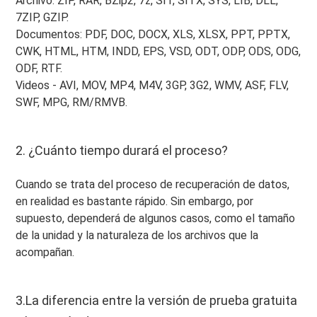
Archivo: ZIP, RAR, BZip2, 7z, SIT, SITX, SYS, LIB, DLL,
7ZIP, GZIP.
Documentos: PDF, DOC, DOCX, XLS, XLSX, PPT, PPTX,
CWK, HTML, HTM, INDD, EPS, VSD, ODT, ODP, ODS, ODG,
ODF, RTF.
Videos - AVI, MOV, MP4, M4V, 3GP, 3G2, WMV, ASF, FLV,
SWF, MPG, RM/RMVB.
2. ¿Cuánto tiempo durará el proceso?
Cuando se trata del proceso de recuperación de datos,
en realidad es bastante rápido. Sin embargo, por
supuesto, dependerá de algunos casos, como el tamaño
de la unidad y la naturaleza de los archivos que la
acompañan.
3.La diferencia entre la versión de prueba gratuita