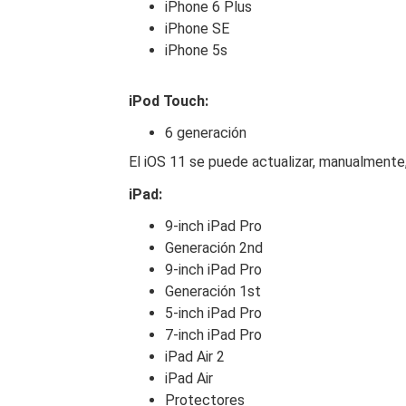
iPhone 6 Plus
iPhone SE
iPhone 5s
iPod Touch:
6 generación
El iOS 11 se puede actualizar, manualmente,
iPad:
9-inch iPad Pro
Generación 2nd
9-inch iPad Pro
Generación 1st
5-inch iPad Pro
7-inch iPad Pro
iPad Air 2
iPad Air
Protectores