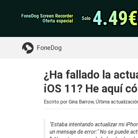
datos de Android
Transferencia de WhatsApp
4.49€
4.49€
FoneDog Screen Recorder
FoneDog Screen Recorder
Limpiador de iPhone
Solo
Solo
Oferta especial
Oferta especial
Algo que puede necesitar:
Limpiar el Mac
>>
FoneDog
¿Ha fallado la actu
iOS 11? He aquí có
Escrito por Gina Barrow, Última actualizació
"Estaba intentando actualizar mi iPhon
un mensaje de error:" No se puede actua