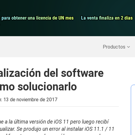
Grabador de pa
para obtener una licencia de UN mes
para obtener una licencia de UN mes
La venta finaliza en 2 días
La venta finaliza en 2 días
Recuperar datos borrados
>>
Copia de seguridad del iPh
Productos
alización del software
mo solucionarlo
n:
13 de noviembre de 2017
e a la última versión de iOS 11 pero luego recibí
lizar. Se produjo un error al instalar iOS 11.1 / 11