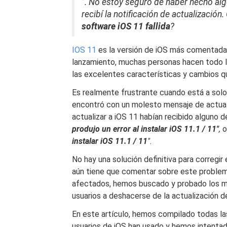
”. No estoy seguro de haber hecho alg
recibí la notificación de actualizaci
software iOS 11 fallida
?
IOS 11
es la versión de iOS más comentada 
lanzamiento, muchas personas hacen todo lo
las excelentes características y cambios qu
Es realmente frustrante cuando está a solo
encontró con un molesto mensaje de actuali
actualizar a iOS 11 habían recibido alguno 
produjo un error al instalar iOS 11.1 / 11"
,
o
instalar iOS 11.1 / 11
".
No hay una solución definitiva para corregir
aún tiene que comentar sobre este problem
afectados, hemos buscado y probado los m
usuarios a deshacerse de la actualización d
En este artículo, hemos compilado todas las
usuarios de iOS han usado y hemos intentado