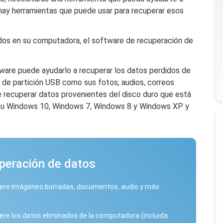
 hay herramientas que puede usar para recuperar esos
idos en su computadora, el software de recuperación de
ware puede ayudarlo a recuperar los datos perdidos de
a de partición USB como sus fotos, audios, correos
recuperar datos provenientes del disco duro que está
en su Windows 10, Windows 7, Windows 8 y Windows XP y
peración de datos
ere imágenes borradas, documentos, audio y más
.
re los datos eliminados de la computadora (incluida