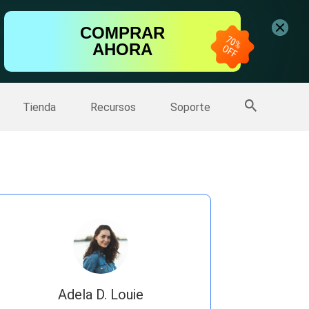
ntalla
COMPRAR
AHORA
one
>>
Más productos
Tienda
Recursos
Soporte
Adela D. Louie