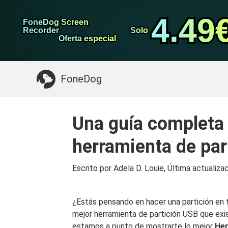
datos de Android
Transferencia de WhatsApp
4.49
4.49
FoneDog Screen
FoneDog Screen
Limpiador de iPhone
Recorder
Recorder
Solo
Solo
Oferta especial
Oferta especial
Algo que puede necesitar:
Limpiar el Mac
>>
FoneDog
Una guía completa 
herramienta de par
Escrito por Adela D. Louie, Última actualiza
¿Estás pensando en hacer una partición en
mejor herramienta de partición USB que exis
estamos a punto de mostrarte lo mejor
Her