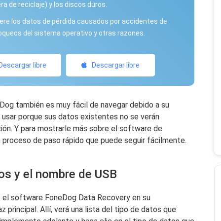
ra de reciclaje) y los discos duros.
re los datos de pérdida causados ​​por accidentes de
loqueos del sistema operativo y otras razones.
Descargar libre
Descargar libre
Dog también es muy fácil de navegar debido a su
 usar porque sus datos existentes no se verán
ión. Y para mostrarle más sobre el software de
 proceso de paso rápido que puede seguir fácilmente.
tos y el nombre de USB
ó el software FoneDog Data Recovery en su
 principal. Allí, verá una lista del tipo de datos que