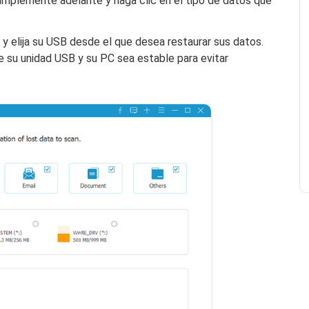
 simplemente adelante y haga clic en el tipo de datos que
 y elija su USB desde el que desea restaurar sus datos.
e su unidad USB y su PC sea estable para evitar