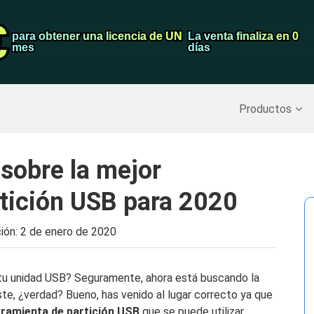
€
€
Grabador de pa
para obtener una licencia de UN
para obtener una licencia de UN
La venta finaliza en 0
La venta finaliza en 0
mes
mes
días
días
Recuperar datos borrados
>>
Copia de seguridad del iPh
Productos
sobre la mejor
tición USB para 2020
ción:
2 de enero de 2020
 tu unidad USB? Seguramente, ahora está buscando la
te, ¿verdad? Bueno, has venido al lugar correcto ya que
ramienta de partición USB
que se puede utilizar.