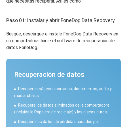
que necesitas recuperar. Así es cómo:
Paso 01: Instalar y abrir FoneDog Data Recovery
Busque, descargue e instale FoneDog Data Recovery en
su computadora. Inicie el software de recuperación de
datos FoneDog.
Recuperación de datos
Recupere imágenes borradas, documentos, audio y
más archivos.
Recupere los datos eliminados de la computadora
(incluida la Papelera de reciclaje) y los discos duros.
Recupere los datos de pérdida causados ​​por