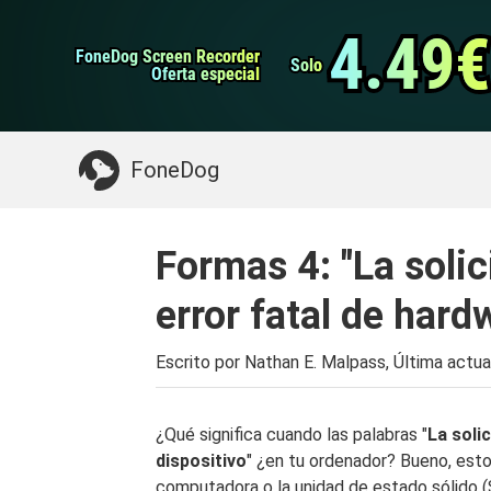
datos de Android
Transferencia de WhatsApp
4.49€
4.49€
FoneDog Screen Recorder
FoneDog Screen Recorder
Limpiador de iPhone
Solo
Solo
Oferta especial
Oferta especial
Algo que puede necesitar:
Limpiar el Mac
>>
FoneDog
Formas 4: "La solic
error fatal de hard
Escrito por Nathan E. Malpass, Última actua
¿Qué significa cuando las palabras "
La soli
dispositivo
" ¿en tu ordenador? Bueno, est
computadora o la unidad de estado sólido (