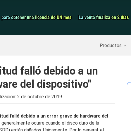
Grabador de pa
para obtener una licencia de UN mes
para obtener una licencia de UN mes
La venta finaliza en 2 días
La venta finaliza en 2 días
Recuperar datos borrados
>>
Copia de seguridad del iPh
Productos
itud falló debido a un
ware del dispositivo"
lización:
2 de octubre de 2019
citud falló debido a un error grave de hardware del
o generalmente ocurre cuando el disco duro de la
SDD) están dañados físicamente. Por lo general, el