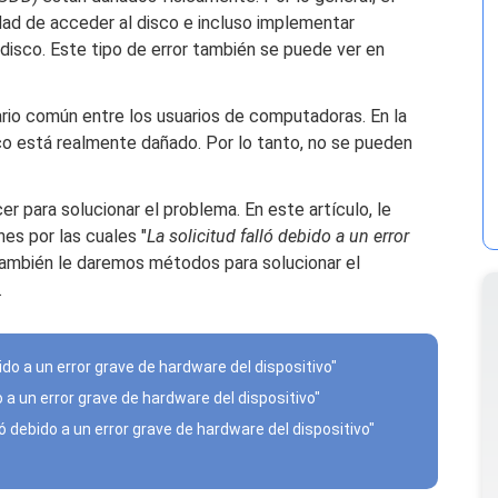
dad de acceder al disco e incluso implementar
 disco. Este tipo de error también se puede ver en
rio común entre los usuarios de computadoras. En la
ico está realmente dañado. Por lo tanto, no se pueden
 para solucionar el problema. En este artículo, le
es por las cuales "
La solicitud falló debido a un error
También le daremos métodos para solucionar el
.
ido a un error grave de hardware del dispositivo"
o a un error grave de hardware del dispositivo"
ó debido a un error grave de hardware del dispositivo"