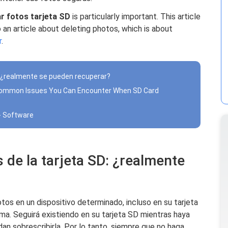
r fotos tarjeta SD
is particularly important. This article
o an article about deleting photos, which is about
r
.
D: ¿realmente se pueden recuperar?
 Common Issues You Can Encounter When SD Card
 - Software
 de la tarjeta SD: ¿realmente
os en un dispositivo determinado, incluso en su tarjeta
a. Seguirá existiendo en su tarjeta SD mientras haya
n sobrescribirla. Por lo tanto, siempre que no haga