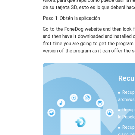
Ahora, para que sepa cómo puede usar la h
de su tarjeta SD, esto es lo que deberá hace
Paso 1: Obtén la aplicación
Go to the FoneDog website and then look 
and then have it downloaded and installed o
first time you are going to get the program
version of the program as it can offer the 
Recu
Recup
archivos
Recupe
la Papele
Recupe
disco, b