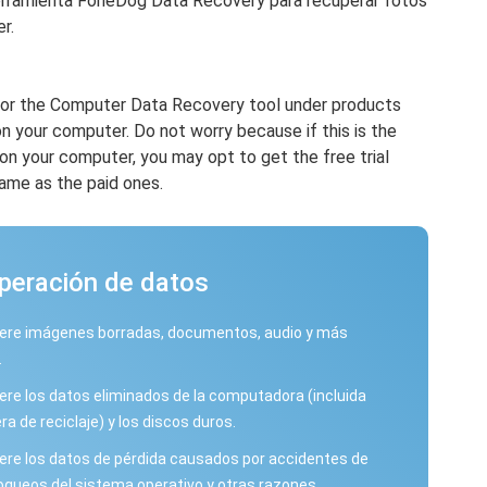
erramienta FoneDog Data Recovery para recuperar fotos
r.
for the Computer Data Recovery tool under products
n your computer. Do not worry because if this is the
 on your computer, you may opt to get the free trial
same as the paid ones.
peración de datos
ere imágenes borradas, documentos, audio y más
.
re los datos eliminados de la computadora (incluida
ra de reciclaje) y los discos duros.
re los datos de pérdida causados ​​por accidentes de
loqueos del sistema operativo y otras razones.