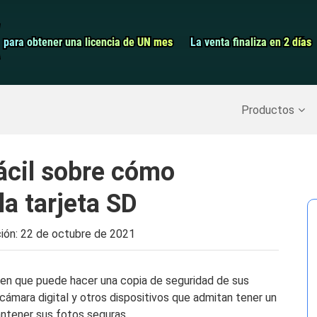
Grabador de pa
para obtener una licencia de UN mes
para obtener una licencia de UN mes
La venta finaliza en 2 días
La venta finaliza en 2 días
Recuperar datos borrados
>>
Copia de seguridad del iPh
Productos
fácil sobre cómo
la tarjeta SD
ción:
22 de octubre de 2021
 en que puede hacer una copia de seguridad de sus
cámara digital y otros dispositivos que admitan tener un
ntener sus fotos seguras.