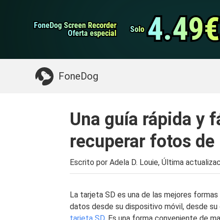
datos de Android
Transferencia de WhatsApp
4.49€
4.49€
FoneDog Screen Recorder
FoneDog Screen Recorder
Limpiador de iPhone
Solo
Solo
Oferta especial
Oferta especial
Algo que puede necesitar:
Limpiar el Mac
>>
FoneDog
Una guía rápida y 
recuperar fotos de 
Escrito por Adela D. Louie, Última actualiza
La tarjeta SD es una de las mejores formas
datos desde su dispositivo móvil, desde su 
tarjeta SD
. Es una forma conveniente de ma