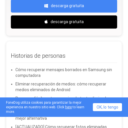
descarga gratuita
descarga gratuita
Historias de personas
Cómo recuperar mensajes borrados en Samsung sin
computadora
Eliminar recuperación de medios: cómo recuperar
medios eliminados de Android
Recupere fácilmente mensajes de texto eliminados
FoneDog utiliza cookies para garantizar la mejor
(dispositivos Android LG)
OK, lo tengo
experiencia en nuestro sitio web. Click
here
to learn
more.
Guía para la recuperación de imágenes Digdeep y su
mejor alternativa
[ACTUALIZADO] Cómo recuperar fotos eliminadas