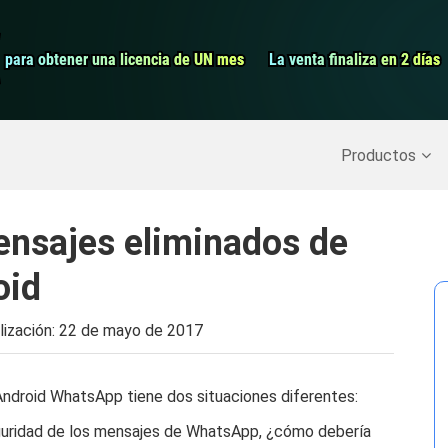
Grabador de pa
para obtener una licencia de UN mes
para obtener una licencia de UN mes
La venta finaliza en 2 días
La venta finaliza en 2 días
Recuperar datos borrados
>>
Copia de seguridad del iPh
Productos
nsajes eliminados de
oid
lización:
22 de mayo de 2017
Android WhatsApp tiene dos situaciones diferentes:
eguridad de los mensajes de WhatsApp, ¿cómo debería