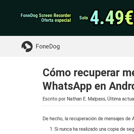
datos de Android
Transferencia de WhatsApp
4.49€
4.49€
FoneDog Screen Recorder
FoneDog Screen Recorder
Limpiador de iPhone
Solo
Solo
Oferta especial
Oferta especial
Algo que puede necesitar:
Limpiar el Mac
>>
FoneDog
Cómo recuperar me
WhatsApp en Andr
Escrito por Nathan E. Malpass, Última actua
De hecho, la recuperación de mensajes de 
Si nunca ha realizado una copia de s