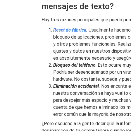
mensajes de texto?
Hay tres razones principales que puedo pe
Reset de fábrica
.
Usualmente hacemos 
bloqueo de aplicaciones, problemas co
y otros problemas funcionales. Realiz
ajustes y datos en nuestros dispositiv
es absolutamente necesario y asegúre
Bloqueo del teléfono
. Esto ocurre muy
Podría ser desencadenado por un viru
hardware. No obstante, sucede y pued
Eliminación accidental
.
Nos encanta en
nuestra conversación se haya vuelto
para despejar más espacio y muchas 
cuenta de que hemos eliminado los me
error común que la mayoría de nosot
¿Pero escuchó a la gente decir que la info
desaparecen de tu computadora cuando los 