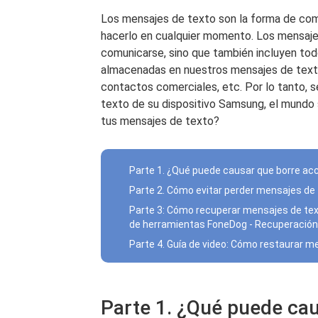
Los mensajes de texto son la forma de comu
hacerlo en cualquier momento. Los mensaje
comunicarse, sino que también incluyen tod
almacenadas en nuestros mensajes de texto:
contactos comerciales, etc. Por lo tanto, 
texto de su dispositivo Samsung, el mundo 
tus mensajes de texto?
Parte 1. ¿Qué puede causar que borre a
Parte 2. Cómo evitar perder mensajes d
Parte 3: Cómo recuperar mensajes de text
de herramientas FoneDog - Recuperación
Parte 4. Guía de video: Cómo restaurar 
Parte 1. ¿Qué puede ca