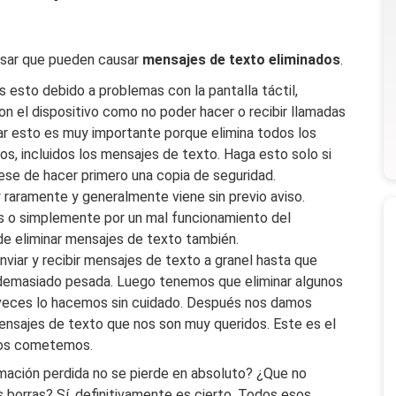
nsar que pueden causar
mensajes de texto eliminados
.
esto debido a problemas con la pantalla táctil,
n el dispositivo como no poder hacer o recibir llamadas
ar esto es muy importante porque elimina todos los
os, incluidos los mensajes de texto. Haga esto solo si
se de hacer primero una copia de seguridad.
 raramente y generalmente viene sin previo aviso.
s o simplemente por un mal funcionamiento del
e eliminar mensajes de texto también.
viar y recibir mensajes de texto a granel hasta que
 demasiado pesada. Luego tenemos que eliminar algunos
veces lo hacemos sin cuidado. Después nos damos
nsajes de texto que nos son muy queridos. Este es el
ros cometemos.
rmación perdida no se pierde en absoluto? ¿Que no
borras? Sí, definitivamente es cierto. Todos esos