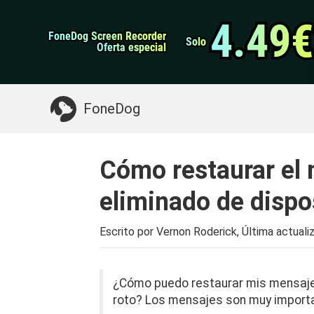
datos de Android
Transferencia de WhatsApp
4.49€
4.49€
FoneDog Screen Recorder
FoneDog Screen Recorder
Limpiador de iPhone
Solo
Solo
Oferta especial
Oferta especial
Algo que puede necesitar:
Limpiar el Mac
>>
FoneDog
Cómo restaurar el 
eliminado de dispo
Escrito por Vernon Roderick, Última actuali
¿Cómo puedo restaurar mis mensaje
roto? Los mensajes son muy importan