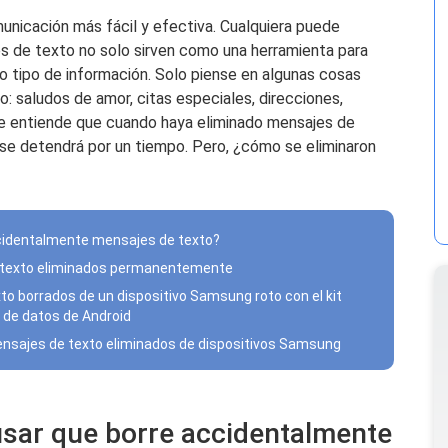
nicación más fácil y efectiva. Cualquiera puede
s de texto no solo sirven como una herramienta para
o tipo de información. Solo piense en algunas cosas
 saludos de amor, citas especiales, direcciones,
se entiende que cuando haya eliminado mensajes de
se detendrá por un tiempo. Pero, ¿cómo se eliminaron
ccidentalmente mensajes de texto?
e texto eliminados permanentemente
o borrados de un dispositivo Samsung roto con el kit
 de datos de Android
mensajes de texto eliminados de dispositivos Samsung
usar que borre accidentalmente