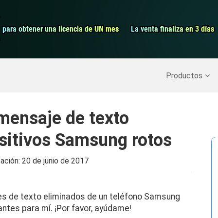
Grabador de pa
para obtener una licencia de UN mes
para obtener una licencia de UN mes
La venta finaliza en 3 días
La venta finaliza en 3 días
Recuperar datos borrados
>>
Copia de seguridad del iPh
Productos
mensaje de texto
sitivos Samsung rotos
zación:
20 de junio de 2017
s de texto eliminados de un teléfono Samsung
tes para mí. ¡Por favor, ayúdame!