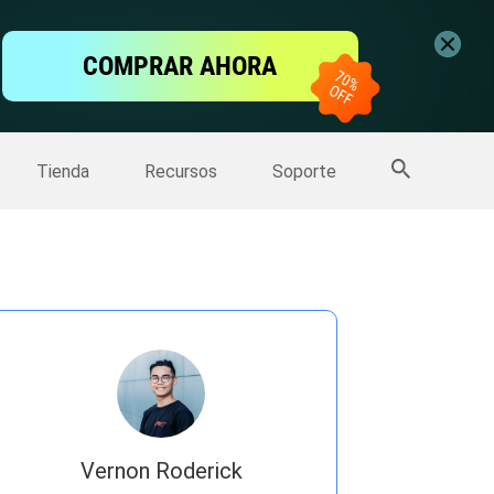
ntalla
COMPRAR AHORA
one
>>
Más productos
Tienda
Recursos
Soporte
Vernon Roderick