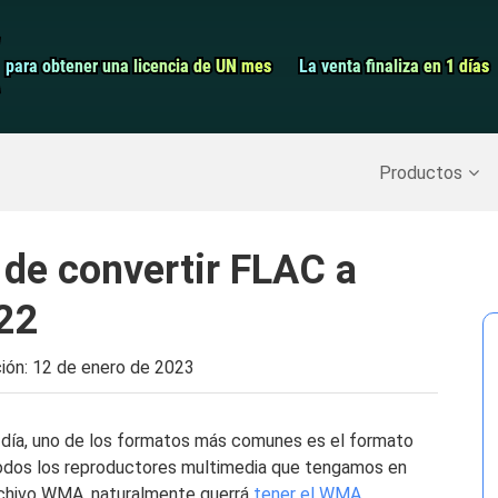
Grabador de pa
para obtener una licencia de UN mes
para obtener una licencia de UN mes
La venta finaliza en 1 días
La venta finaliza en 1 días
Recuperar datos borrados
>>
Copia de seguridad del iPh
Productos
 de convertir FLAC a
22
ción:
12 de enero de 2023
 día, uno de los formatos más comunes es el formato
todos los reproductores multimedia que tengamos en
rchivo WMA, naturalmente querrá
tener el WMA