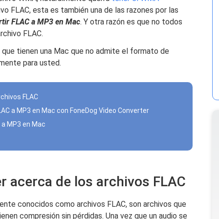
ivo FLAC, esta es también una de las razones por las
rtir FLAC a MP3 en Mac
. Y otra razón es que no todos
archivo FLAC.
s que tienen una Mac que no admite el formato de
amente para usted.
rchivos FLAC
FLAC a MP3 en Mac con FoneDog Video Converter
C a MP3 en Mac
r acerca de los archivos FLAC
nte conocidos como archivos FLAC, son archivos que
tienen compresión sin pérdidas. Una vez que un audio se