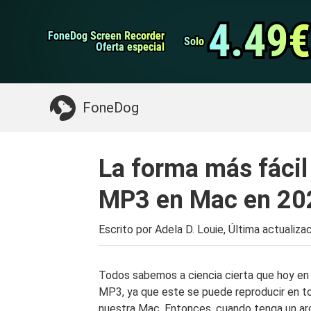
datos de Android
Transferencia de WhatsApp
4.49€
4.49€
FoneDog Screen Recorder
FoneDog Screen Recorder
Limpiador de iPhone
Solo
Solo
Oferta especial
Oferta especial
Algo que puede necesitar:
Limpiar el Mac
>>
FoneDog
La forma más fácil
MP3 en Mac en 20
Escrito por Adela D. Louie, Última actualiza
Todos sabemos a ciencia cierta que hoy en
MP3, ya que este se puede reproducir en 
nuestra Mac. Entonces, cuando tenga un a