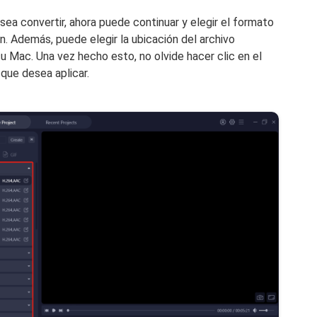
ea convertir, ahora puede continuar y elegir el formato
ón. Además, puede elegir la ubicación del archivo
 Mac. Una vez hecho esto, no olvide hacer clic en el
que desea aplicar.