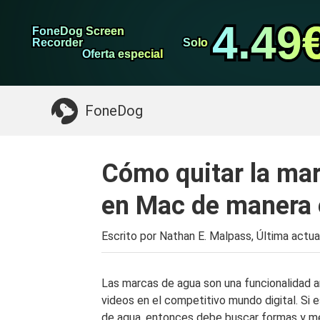
datos de Android
Transferencia de WhatsApp
4.49
4.49
FoneDog Screen
FoneDog Screen
Limpiador de iPhone
Recorder
Recorder
Solo
Solo
Oferta especial
Oferta especial
Algo que puede necesitar:
Limpiar el Mac
>>
FoneDog
Cómo quitar la mar
en Mac de manera 
Escrito por Nathan E. Malpass, Última actua
Las marcas de agua son una funcionalidad a
videos en el competitivo mundo digital. Si 
de agua, entonces debe buscar formas y m