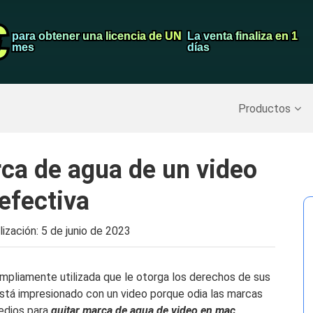
€
€
Grabador de pa
para obtener una licencia de UN
para obtener una licencia de UN
La venta finaliza en 1
La venta finaliza en 1
mes
mes
días
días
Recuperar datos borrados
>>
Copia de seguridad del iPh
Productos
ca de agua de un video
efectiva
lización:
5 de junio de 2023
mpliamente utilizada que le otorga los derechos de sus
está impresionado con un video porque odia las marcas
edios para
quitar marca de agua de video en mac
.