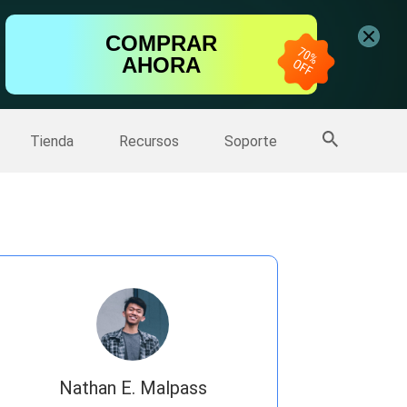
ntalla
COMPRAR
AHORA
one
>>
Más productos
Tienda
Recursos
Soporte
Nathan E. Malpass