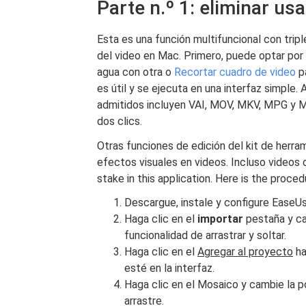
Parte n.º 1: eliminar u
Esta es una función multifuncional con trip
del video en Mac. Primero, puede optar por
agua con otra o
Recortar cuadro de video
pa
es útil y se ejecuta en una interfaz simple.
admitidos incluyen VAI, MOV, MKV, MPG y MP
dos clics.
Otras funciones de edición del kit de herrami
efectos visuales en videos. Incluso videos
stake in this application. Here is the proce
Descargue, instale y configure EaseUs
Haga clic en el
importar
pestaña y car
funcionalidad de arrastrar y soltar.
Haga clic en el
Agregar al proyecto
ha
esté en la interfaz.
Haga clic en el Mosaico y cambie la p
arrastre.