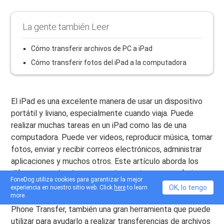
La gente también Leer
Cómo transferir archivos de PC a iPad
Cómo transferir fotos del iPad a la computadora
El iPad es una excelente manera de usar un dispositivo
portátil y liviano, especialmente cuando viaja. Puede
realizar muchas tareas en un iPad como las de una
computadora. Puede ver videos, reproducir música, tomar
fotos, enviar y recibir correos electrónicos, administrar
aplicaciones y muchos otros. Este artículo aborda los
diferentes métodos que puede seguir para transferir
FoneDog utiliza cookies para garantizar la mejor
videos de la PC al iPad. Si quieres
transferir video desde
OK, lo tengo
experiencia en nuestro sitio web. Click
here
to learn
more.
PC a iPhone
, los métodos son casi los mismos. FoneDog
Phone Transfer, también una gran herramienta que puede
utilizar para ayudarlo a realizar transferencias de archivos