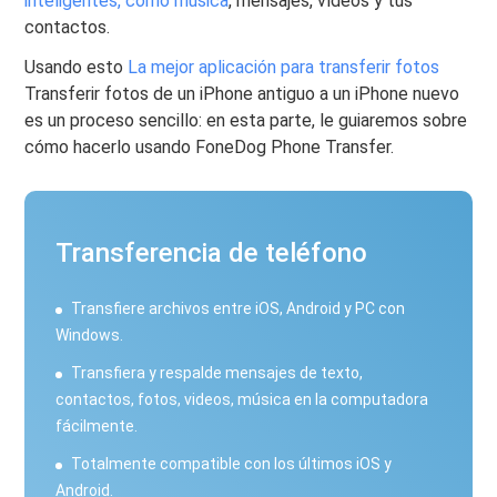
inteligentes, como música
, mensajes, vídeos y tus
contactos.
Usando esto
La mejor aplicación para transferir fotos
Transferir fotos de un iPhone antiguo a un iPhone nuevo
es un proceso sencillo: en esta parte, le guiaremos sobre
cómo hacerlo usando FoneDog Phone Transfer.
Transferencia de teléfono
Transfiere archivos entre iOS, Android y PC con
Windows.
Transfiera y respalde mensajes de texto,
contactos, fotos, videos, música en la computadora
fácilmente.
Totalmente compatible con los últimos iOS y
Android.