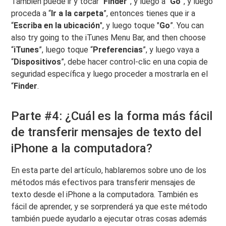
También puede ir y tocar "
Finder
”, y luego a “
Go
”, y luego
proceda a “
Ir a la carpeta
”, entonces tienes que ir a
“
Escriba en la ubicación
", y luego toque "
Go
”. You can
also try going to the iTunes Menu Bar, and then choose
“
iTunes
”, luego toque “
Preferencias
”, y luego vaya a
“
Dispositivos
”, debe hacer control-clic en una copia de
seguridad específica y luego proceder a mostrarla en el
“
Finder
.
Parte #4: ¿Cuál es la forma más fácil
de transferir mensajes de texto del
iPhone a la computadora?
En esta parte del artículo, hablaremos sobre uno de los
métodos más efectivos para transferir mensajes de
texto desde el iPhone a la computadora. También es
fácil de aprender, y se sorprenderá ya que este método
también puede ayudarlo a ejecutar otras cosas además