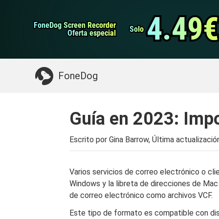
datos de Android
Transferencia de WhatsApp
4.49€
4.49€
FoneDog Screen Recorder
FoneDog Screen Recorder
Limpiador de iPhone
Solo
Solo
Oferta especial
Oferta especial
Algo que puede necesitar:
Limpiar el Mac
>>
FoneDog
Guía en 2023: Imp
Escrito por Gina Barrow, Última actualizació
Varios servicios de correo electrónico o cli
Windows y la libreta de direcciones de Mac
de correo electrónico como archivos VCF.
Este tipo de formato es compatible con dis