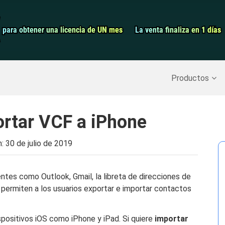
Grabador de pa
para obtener una licencia de UN mes
para obtener una licencia de UN mes
La venta finaliza en 1 días
La venta finaliza en 1 días
Recuperar datos borrados
>>
Copia de seguridad del iPh
Productos
ortar VCF a iPhone
n:
30 de julio de 2019
entes como Outlook, Gmail, la libreta de direcciones de
 permiten a los usuarios exportar e importar contactos
positivos iOS como iPhone y iPad. Si quiere
importar