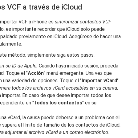
s VCF a través de iCloud
 importar VCF a iPhone es
sincronizar contactos VCF
o, es importante recordar que iCloud solo puede
spaldado previamente en iCloud. Asegúrese de hacer una
ularmente.
 este método, simplemente siga estos pasos.
on su ID de Apple.
Cuando haya iniciado sesión, proceda
ud. Toque el "
Acción
" menú emergente. Una vez que
 una variedad de opciones. Toque el "
Importar vCard
".
mera todos los archivos vCard accesibles en su cuenta.
 importar. En caso de que desee importar todos los
dependiente en "
Todos los contactos
" en su
una vCard, la causa puede deberse a un problema con el
 supera el límite de tamaño de los contactos de iCloud,
ra adjuntar el archivo vCard a un correo electrónico
.