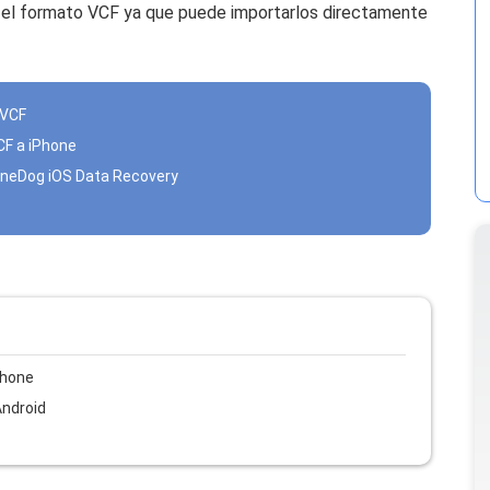
ir el formato VCF ya que puede importarlos directamente
 VCF
CF a iPhone
FoneDog iOS Data Recovery
Phone
Android