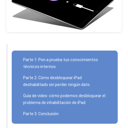
Parte 1: Pon a prueba tus conocimientos
técnicos internos
Parte 2: Cómo desbloquear iPad
deshabilitado sin perder ningún dato
Guía de video: cómo podemos desbloquear el
problema de inhabilitación de iPad
Parte 3: Conclusión