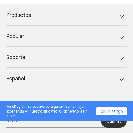
Productos
Popular
Soporte
Español
Reciva nuestras cartas informativas
FoneDog utiliza cookies para garantizar la mejor
OK, lo tengo
experiencia en nuestro sitio web. Click
here
to learn
more.
Submit