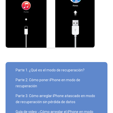
Parte 1. ¿Qué es el modo de recuperación?
Parte 2. Cómo poner iPhone en modo de
recuperación
Parte 3. Cómo arreglar iPhone atascado en modo
de recuperación sin pérdida de datos
Guía de video: ¿Cómo arreglar el iPhone en modo