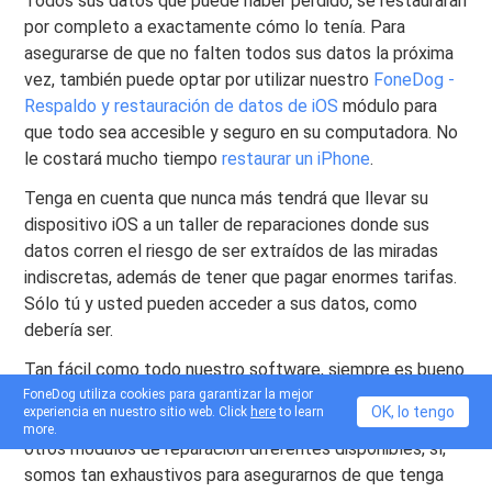
Todos sus datos que puede haber perdido, se restaurarán
por completo a exactamente cómo lo tenía. Para
asegurarse de que no falten todos sus datos la próxima
vez, también puede optar por utilizar nuestro
FoneDog -
Respaldo y restauración de datos de iOS
módulo para
que todo sea accesible y seguro en su computadora. No
le costará mucho tiempo
restaurar un iPhone
.
Tenga en cuenta que nunca más tendrá que llevar su
dispositivo iOS a un taller de reparaciones donde sus
datos corren el riesgo de ser extraídos de las miradas
indiscretas, además de tener que pagar enormes tarifas.
Sólo tú y usted pueden acceder a sus datos, como
debería ser.
Tan fácil como todo nuestro software, siempre es bueno
tener un programa único que haga todo de manera
FoneDog utiliza cookies para garantizar la mejor
OK, lo tengo
experiencia en nuestro sitio web. Click
here
to learn
eficiente. Además, es posible que haya notado varios
more.
otros módulos de reparación diferentes disponibles, sí,
somos tan exhaustivos para asegurarnos de que tenga