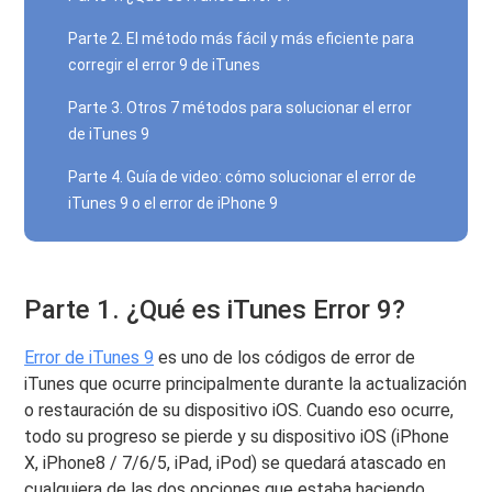
Parte 2. El método más fácil y más eficiente para
corregir el error 9 de iTunes
Parte 3. Otros 7 métodos para solucionar el error
de iTunes 9
Parte 4. Guía de video: cómo solucionar el error de
iTunes 9 o el error de iPhone 9
Parte 1. ¿Qué es iTunes Error 9?
Error de iTunes 9
es uno de los códigos de error de
iTunes que ocurre principalmente durante la actualización
o restauración de su dispositivo iOS. Cuando eso ocurre,
todo su progreso se pierde y su dispositivo iOS (iPhone
X, iPhone8 / 7/6/5, iPad, iPod) se quedará atascado en
cualquiera de las dos opciones que estaba haciendo.