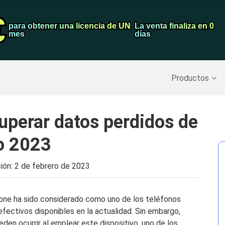
€
€
Grabador de pa
para obtener una licencia de UN
para obtener una licencia de UN
La venta finaliza en 0
La venta finaliza en 0
mes
mes
días
días
Recuperar datos borrados
>>
Copia de seguridad del iPh
Productos
uperar datos perdidos de
o 2023
ción:
2 de febrero de 2023
hone ha sido considerado como uno de los teléfonos
efectivos disponibles en la actualidad. Sin embargo,
en ocurrir al emplear este dispositivo, uno de los