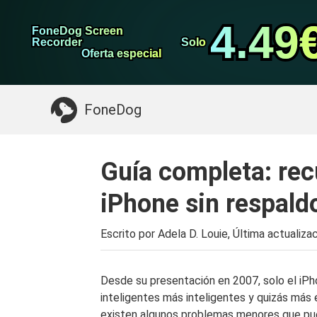
datos de Android
Transferencia de WhatsApp
4.49
4.49
FoneDog Screen
FoneDog Screen
Limpiador de iPhone
Recorder
Recorder
Solo
Solo
Oferta especial
Oferta especial
Algo que puede necesitar:
Limpiar el Mac
>>
FoneDog
Guía completa: rec
iPhone sin respald
Escrito por Adela D. Louie, Última actualiza
Desde su presentación en 2007, solo el iP
inteligentes más inteligentes y quizás más 
existen algunos problemas menores que pued