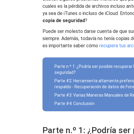
cuales es la pérdida de archivos incluso an
ya sea de iTunes o incluso de iCloud. Ento
copia de seguridad
?
Puede ser molesto darse cuenta de que su
siempre. Además, todavía no tenía copias d
es importante saber cómo
recupera tus arc
Parte n.º 1: ¿Podría ser posible recuperar
seguridad?
Parte #2: Herramienta altamente preferid
respaldo - Recuperación de datos de Fon
Parte #3: Varias Maneras Manuales de R
Parte #4: Conclusión
Parte n.º 1: ¿Podría ser