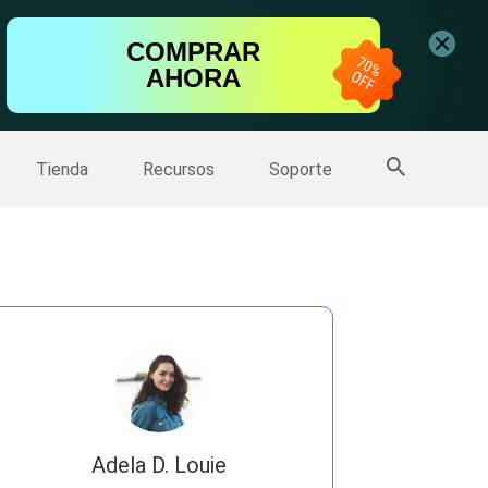
ntalla
COMPRAR
AHORA
one
>>
Más productos
Tienda
Recursos
Soporte
Adela D. Louie