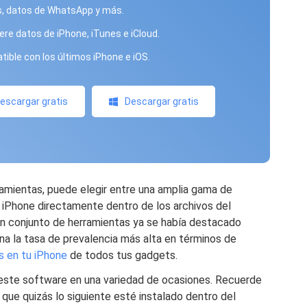
, datos de WhatsApp y más.
re datos de iPhone, iTunes e iCloud.
ible con los últimos iPhone e iOS.
escargar gratis
Descargar gratis
ramientas, puede elegir entre una amplia gama de
 iPhone directamente dentro de los archivos del
un conjunto de herramientas ya se había destacado
a la tasa de prevalencia más alta en términos de
s en tu iPhone
de todos tus gadgets.
este software en una variedad de ocasiones. Recuerde
 que quizás lo siguiente esté instalado dentro del