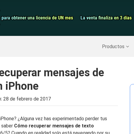
Grabador de pa
para obtener una licencia de UN mes
para obtener una licencia de UN mes
La venta finaliza en 3 días
La venta finaliza en 3 días
Recuperar datos borrados
>>
Copia de seguridad del iPh
Productos
recuperar mensajes de
n iPhone
n:
28 de febrero de 2017
 iPhone? ¿Alguna vez has experimentado perder tus
s saber
Cómo recuperar mensajes de texto
6/5? Cuando en realidad solo está navegando por su