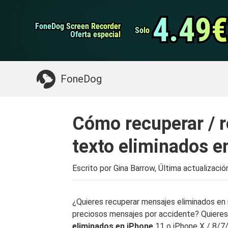
datos de Android
Transferencia de WhatsApp
4.49€
4.49€
FoneDog Screen Recorder
FoneDog Screen Recorder
Limpiador de iPhone
Solo
Solo
Oferta especial
Oferta especial
Algo que puede necesitar:
Limpiar el Mac
>>
FoneDog
Cómo recuperar / 
texto eliminados e
Escrito por Gina Barrow, Última actualizació
¿Quieres recuperar mensajes eliminados en
preciosos mensajes por accidente? Quiere
eliminados en iPhone
11 o iPhone X / 8/7/