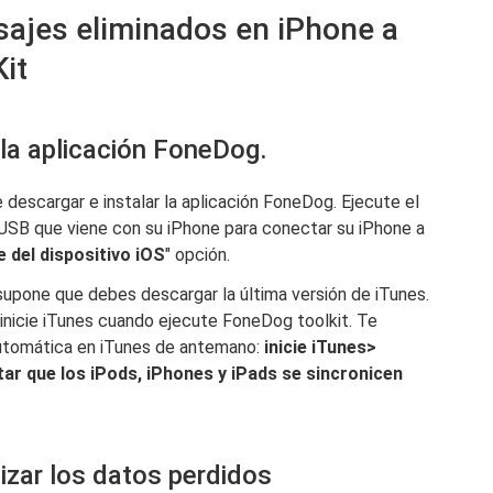
sajes eliminados en iPhone a
it
 la aplicación FoneDog.
descargar e instalar la aplicación FoneDog. Ejecute el
USB que viene con su iPhone para conectar su iPhone a
 del dispositivo iOS
" opción.
upone que debes descargar la última versión de iTunes.
o inicie iTunes cuando ejecute FoneDog toolkit. Te
 automática en iTunes de antemano:
inicie iTunes>
ar que los iPods, iPhones y iPads se sincronicen
izar los datos perdidos