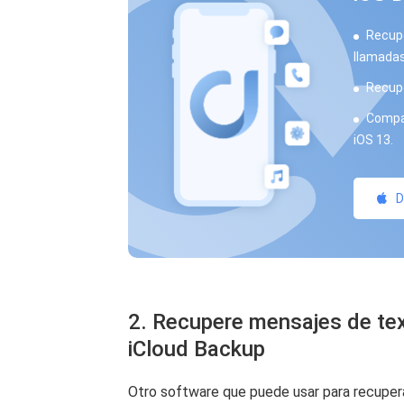
Recupe
llamadas
Recupe
Compat
iOS 13.
D
2. Recupere mensajes de te
iCloud Backup
Otro software que puede usar para recupera