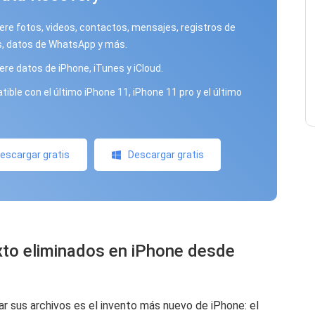
re fotos, videos, contactos, mensajes, registros de
, datos de WhatsApp y más.
re datos de iPhone, iTunes y iCloud.
ible con el último iPhone 11, iPhone 11 pro y el último
escargar gratis
Descargar gratis
xto eliminados en iPhone desde
r sus archivos es el invento más nuevo de iPhone: el